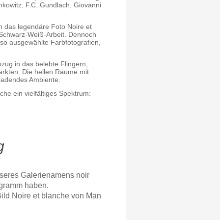
nkowitz, F.C. Gundlach, Giovanni
 das legendäre Foto Noire et
e Schwarz-Weiß-Arbeit. Dennoch
nso ausgewählte Farbfotografien,
zug in das belebte Flingern,
ärkten. Die hellen Räume mit
nladendes Ambiente.
nche ein vielfältiges Spektrum:
g
nseres Galerienamens noir
rogramm haben.
ld Noire et blanche von Man