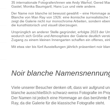
35 internationale Fotografen/innen wie Andy Warhol, Gered Ma
Gastel, Monika Baumgartl, Hans Lux und viele andere.
Der Name noir blanche ist bewusst gewählt – eine Hommage an
Blanche von Man Ray von 1926: eine ikonische surrealistisch
zeigt die Galerie nicht nur monochrome Arbeiten, sondern ebe
die kunsthistorisch und visuell überzeugen.
Ursprünglich an anderer Stelle gegründet, erfolgte 2023 der Um
wodurch sich Größe und Atmosphäre der Galerie deutlich verst
Zugang zu einem kleinen Innengarten schaffen ein offenes, ei
Mit etwa vier bis fünf Ausstellungen jährlich präsentiert noir bla
Noir blanche Namensnennun
Viele unserer Besucher denken oft, dass wir aufgrund u
blanche ausschließlich schwarz-weiss Fotografie im P
Der Namen ist jedoch eine Hommage an das berühmte Bi
Ray, da die Galerie für die klassische Fotografie steht.