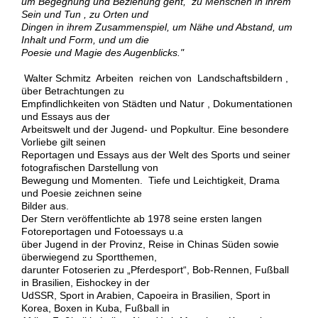
um Begegnung und Beziehung geht, zu Menschen in ihrem
Sein und Tun , zu Orten und
Dingen in ihrem Zusammenspiel, um Nähe und Abstand, um
Inhalt und Form, und um die
Poesie und Magie des Augenblicks."
Walter Schmitz Arbeiten reichen von Landschaftsbildern ,
über Betrachtungen zu
Empfindlichkeiten von Städten und Natur , Dokumentationen
und Essays aus der
Arbeitswelt und der Jugend- und Popkultur. Eine besondere
Vorliebe gilt seinen
Reportagen und Essays aus der Welt des Sports und seiner
fotografischen Darstellung von
Bewegung und Momenten. Tiefe und Leichtigkeit, Drama
und Poesie zeichnen seine
Bilder aus.
Der Stern veröffentlichte ab 1978 seine ersten langen
Fotoreportagen und Fotoessays u.a
über Jugend in der Provinz, Reise in Chinas Süden sowie
überwiegend zu Sportthemen,
darunter Fotoserien zu „Pferdesport“, Bob-Rennen, Fußball
in Brasilien, Eishockey in der
UdSSR, Sport in Arabien, Capoeira in Brasilien, Sport in
Korea, Boxen in Kuba, Fußball in