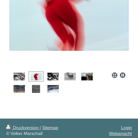
Druckversion
|
Sitemap
Login
© Volker Marschall
Webansicht