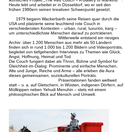
ikonisches Projekt „The Red Couch – A Gallery of Mankind“ .
Heute lebt und arbeitet er in Düsseldorf, wo er seit den
frühen 1980ern seinen kreativen Schwerpunkt gesetzt.
1979 begann Wackerbarth seine Reisen quer durch die
USA und platzierte seine leuchtend rote Couch in
verschiedensten Kontexten – urban, rural, luxuriös, karg –
um unterschiedlichste Menschen darauf zu porträtieren.
Mittlerweile entstand ein riesiges
Archiv: über 1.200 Menschen aus mehr als 50 Ländern
finden sich in rund 1.000 bis 1.200 Bildern und Videoporträts,
begleitet von tiefgehenden Interviews zu Themen wie Glück,
Angst, Hoffnung, Heimat und Tod.
Die Couch fungiert dabei als Thron, Bühne und Symbol für
Gleichheit‑im‑Dialog: Prominente und einfache Menschen,
Alte und Junge, Reiche und Arme – alle erleben die Aura
dieses gemeinsamen, soziokulturellen Porträts.
Präsentationen fanden weltweit
statt – u. a. auf Gletschern, in Wüsten, indigenen Dörfern, auf
Müllkippen neben Yehudi Menuhin – stets mit einem
philosophischen Blick auf Mensch und Umwelt.