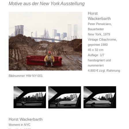
Motive aus der New York Ausstellung
Horst
Wackerbarth
Peter Perwiciaro,
Bauarbeiter
New York, 1979
Vintage Cibachrome,
geprintet 1980
45 x 32 cm
Auflage 1/7
handsigniert und
nummeriert
4.800 € zzgl. Rahmung
Bildnummer HW-NY-001
Horst Wackerbarth
Moment in NYC