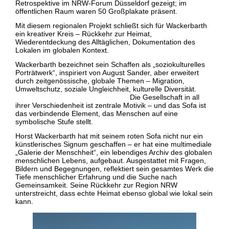
Retrospektive im NRW‑Forum Düsseldorf gezeigt; im
öffentlichen Raum waren 50 Großplakate präsent.
Mit diesem regionalen Projekt schließt sich für Wackerbarth
ein kreativer Kreis – Rückkehr zur Heimat,
Wiederentdeckung des Alltäglichen, Dokumentation des
Lokalen im globalen Kontext.
Wackerbarth bezeichnet sein Schaffen als „soziokulturelles
Porträtwerk“, inspiriert von August Sander, aber erweitert
durch zeitgenössische, globale Themen – Migration,
Umweltschutz, soziale Ungleichheit, kulturelle Diversität.
Die Gesellschaft in all
ihrer Verschiedenheit ist zentrale Motivik – und das Sofa ist
das verbindende Element, das Menschen auf eine
symbolische Stufe stellt.
Horst Wackerbarth hat mit seinem roten Sofa nicht nur ein
künstlerisches Signum geschaffen – er hat eine multimediale
„Galerie der Menschheit“, ein lebendiges Archiv des globalen
menschlichen Lebens, aufgebaut. Ausgestattet mit Fragen,
Bildern und Begegnungen, reflektiert sein gesamtes Werk die
Tiefe menschlicher Erfahrung und die Suche nach
Gemeinsamkeit. Seine Rückkehr zur Region NRW
unterstreicht, dass echte Heimat ebenso global wie lokal sein
kann.